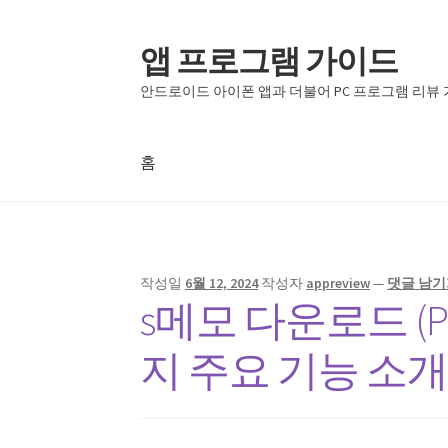
앱 프로그램 가이드
탐
컨
색
텐
안드로이드 아이폰 앱과 더불어 PC 프로그램 리뷰
으
츠
로
로
건
건
홈
너
너
뛰
뛰
홈
기
기
작성일
6월 12, 2024
작성자
appreview
—
댓글 남기
s메모 다운로드 (P
지 주요 기능 소