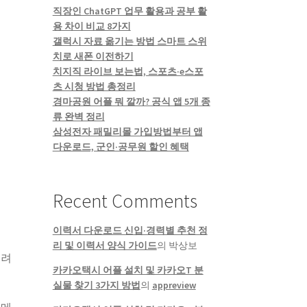
직장인 ChatGPT 업무 활용과 공부 활
용 차이 비교 8가지
갤럭시 자료 옮기는 방법 스마트 스위
치로 새폰 이전하기
치지직 라이브 보는법, 스포츠·e스포
츠 시청 방법 총정리
경마공원 어플 뭐 깔까? 공식 앱 5개 종
류 완벽 정리
삼성전자 패밀리몰 가입방법부터 앱
다운로드, 군인·공무원 할인 혜택
Recent Comments
이력서 다운로드 신입·경력별 추천 정
리 및 이력서 양식 가이드
의
박상보
리려
카카오택시 어플 설치 및 카카오T 분
실물 찾기 3가지 방법
의
appreview