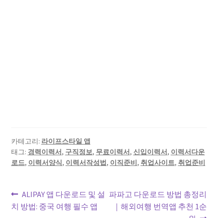
카테고리:
라이프스타일 앱
태그:
경력이력서
,
구직정보
,
무료이력서
,
신입이력서
,
이력서다운
로드
,
이력서양식
,
이력서작성법
,
이직준비
,
취업사이트
,
취업준비
글
이
다
ALIPAY 앱 다운로드 및 설
파파고 다운로드 방법 총정리
전
음
치 방법: 중국 여행 필수 앱
｜해외여행 번역앱 추천 1순
탐
글:
글: