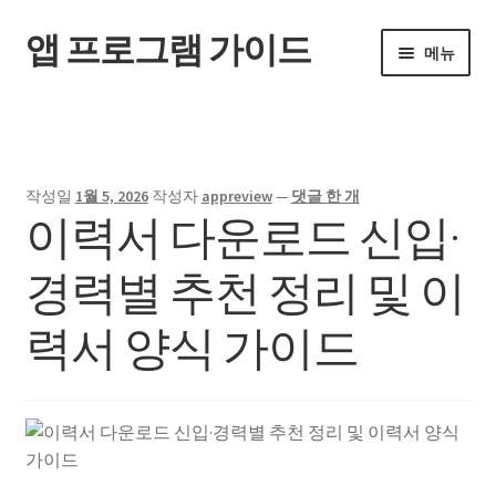
앱 프로그램 가이드
탐
컨
메뉴
색
텐
으
츠
홈
로
로
건
건
너
너
작성일
1월 5, 2026
작성자
appreview
—
댓글 한 개
뛰
뛰
이력서 다운로드 신입·
기
기
경력별 추천 정리 및 이
력서 양식 가이드