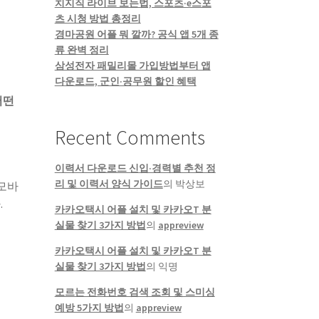
치지직 라이브 보는법, 스포츠·e스포
츠 시청 방법 총정리
경마공원 어플 뭐 깔까? 공식 앱 5개 종
류 완벽 정리
삼성전자 패밀리몰 가입방법부터 앱
다운로드, 군인·공무원 할인 혜택
어떤
Recent Comments
이력서 다운로드 신입·경력별 추천 정
리 및 이력서 양식 가이드
의
박상보
 모바
.
카카오택시 어플 설치 및 카카오T 분
실물 찾기 3가지 방법
의
appreview
카카오택시 어플 설치 및 카카오T 분
실물 찾기 3가지 방법
의
익명
모르는 전화번호 검색 조회 및 스미싱
예방 5가지 방법
의
appreview