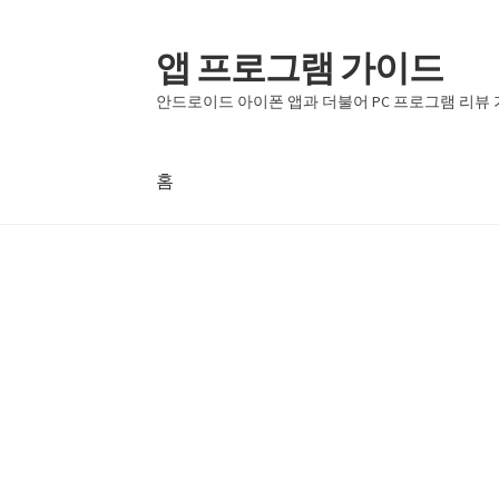
앱 프로그램 가이드
탐
컨
색
텐
안드로이드 아이폰 앱과 더불어 PC 프로그램 리뷰
으
츠
로
로
건
건
홈
너
너
뛰
뛰
홈
기
기