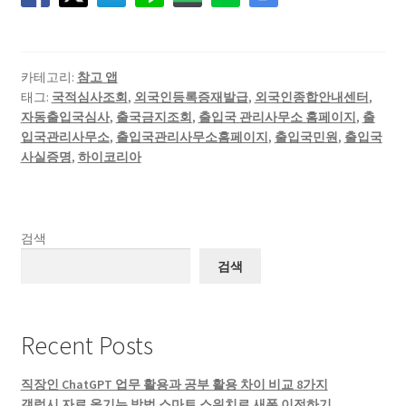
카테고리:
참고 앱
태그:
국적심사조회
,
외국인등록증재발급
,
외국인종합안내센터
,
자동출입국심사
,
출국금지조회
,
출입국 관리사무소 홈페이지
,
출
입국관리사무소
,
출입국관리사무소홈페이지
,
출입국민원
,
출입국
사실증명
,
하이코리아
검색
검색
Recent Posts
직장인 ChatGPT 업무 활용과 공부 활용 차이 비교 8가지
갤럭시 자료 옮기는 방법 스마트 스위치로 새폰 이전하기