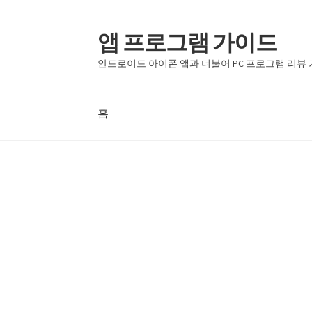
앱 프로그램 가이드
탐
컨
색
텐
안드로이드 아이폰 앱과 더불어 PC 프로그램 리뷰
으
츠
로
로
건
건
홈
너
너
뛰
뛰
홈
기
기