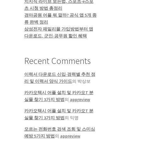
치지직 라이브 보는법, 스포츠·e스포
츠 시청 방법 총정리
경마공원 어플 뭐 깔까? 공식 앱 5개 종
류 완벽 정리
삼성전자 패밀리몰 가입방법부터 앱
다운로드, 군인·공무원 할인 혜택
Recent Comments
이력서 다운로드 신입·경력별 추천 정
리 및 이력서 양식 가이드
의
박상보
카카오택시 어플 설치 및 카카오T 분
실물 찾기 3가지 방법
의
appreview
카카오택시 어플 설치 및 카카오T 분
실물 찾기 3가지 방법
의
익명
모르는 전화번호 검색 조회 및 스미싱
예방 5가지 방법
의
appreview