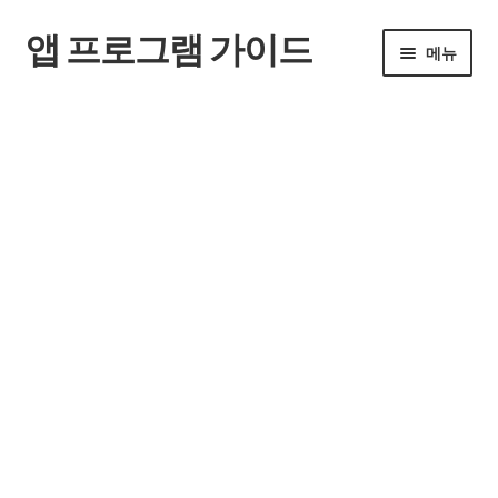
앱 프로그램 가이드
탐
컨
메뉴
색
텐
으
츠
홈
로
로
건
건
너
너
뛰
뛰
기
기