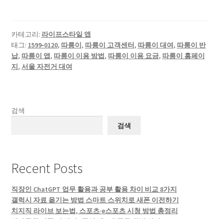
카테고리:
라이프스타일 앱
태그:
1599‑0120
,
따릉이
,
따릉이 고객센터
,
따릉이 대여
,
따릉이 반
납
,
따릉이 앱
,
따릉이 이용 방법
,
따릉이 이용 요금
,
따릉이 홈페이
지
,
서울 자전거 대여
검색
검색
Recent Posts
직장인 ChatGPT 업무 활용과 공부 활용 차이 비교 8가지
갤럭시 자료 옮기는 방법 스마트 스위치로 새폰 이전하기
치지직 라이브 보는법, 스포츠·e스포츠 시청 방법 총정리