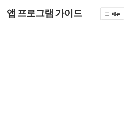
앱 프로그램 가이드
탐
컨
메뉴
색
텐
으
츠
홈
로
로
건
건
너
너
뛰
뛰
기
기