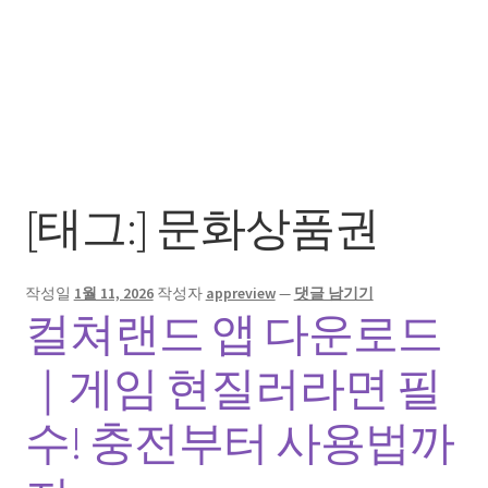
[태그:]
문화상품권
작성일
1월 11, 2026
작성자
appreview
—
댓글 남기기
컬쳐랜드 앱 다운로드
｜게임 현질러라면 필
수! 충전부터 사용법까