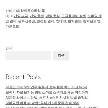
카테고리:
라이프스타일 앱
태그:
게임 과금
,
게임 충전
,
게임 현질
,
구글플레이 결제
,
모바일 게
임 결제
,
문화상품권
,
안전한 결제
,
앱테크
,
컬쳐랜드
,
컬쳐랜드 앱
다운로드
검색
검색
Recent Posts
직장인 ChatGPT 업무 활용과 공부 활용 차이 비교 8가지
갤럭시 자료 옮기는 방법 스마트 스위치로 새폰 이전하기
치지직 라이브 보는법, 스포츠·e스포츠 시청 방법 총정리
경마공원 어플 뭐 깔까? 공식 앱 5개 종류 완벽 정리