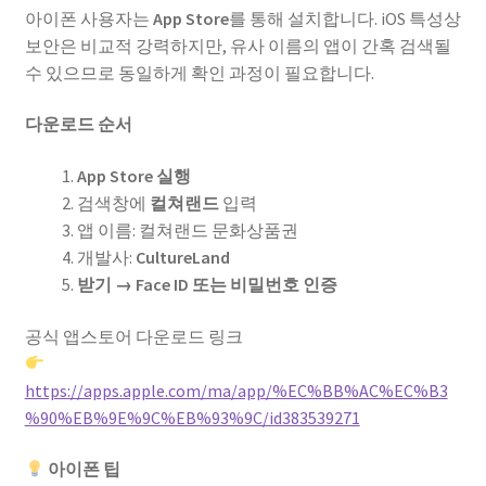
아이폰 사용자는
App Store
를 통해 설치합니다. iOS 특성상
보안은 비교적 강력하지만, 유사 이름의 앱이 간혹 검색될
수 있으므로 동일하게 확인 과정이 필요합니다.
다운로드 순서
App Store 실행
검색창에
컬쳐랜드
입력
앱 이름: 컬쳐랜드 문화상품권
개발사:
CultureLand
받기 → Face ID 또는 비밀번호 인증
공식 앱스토어 다운로드 링크
https://apps.apple.com/ma/app/%EC%BB%AC%EC%B3
%90%EB%9E%9C%EB%93%9C/id383539271
아이폰 팁