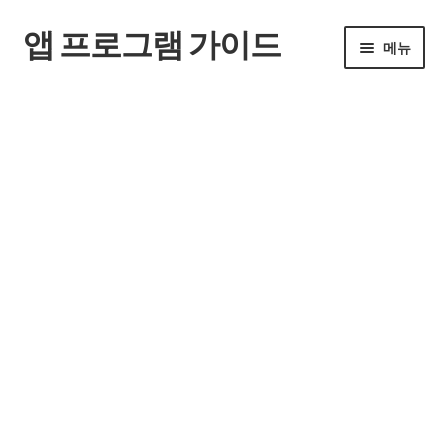
앱 프로그램 가이드
탐
컨
메뉴
색
텐
으
츠
홈
로
로
건
건
너
너
뛰
뛰
기
기