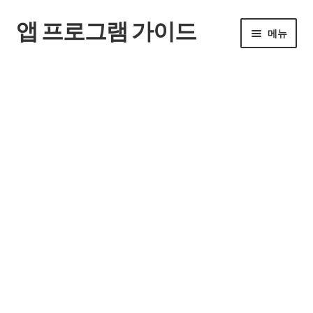
앱 프로그램 가이드
탐
컨
메뉴
색
텐
으
츠
홈
로
로
건
건
너
너
뛰
뛰
기
기