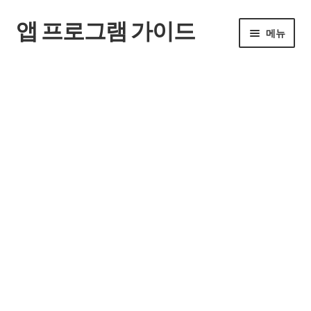
앱 프로그램 가이드
탐
컨
메뉴
색
텐
으
츠
홈
로
로
건
건
너
너
뛰
뛰
기
기