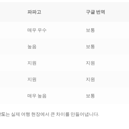
파파고
구글 번역
매우 우수
보통
높음
보통
지원
지원
지원
지원
매우 높음
보통
확도
는 실제 여행 현장에서 큰 차이를 만들어냅니다.