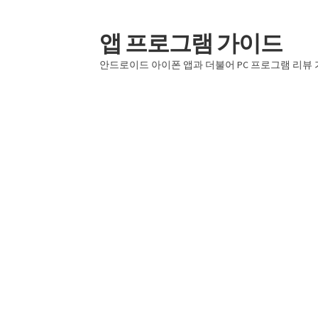
앱 프로그램 가이드
탐
컨
색
텐
안드로이드 아이폰 앱과 더불어 PC 프로그램 리뷰
으
츠
로
로
건
건
너
너
뛰
뛰
기
기