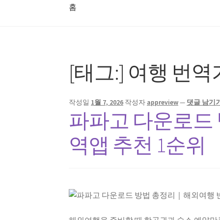
홈
홈
[태그:]
여행 번역
작성일
1월 7, 2026
작성자
appreview
—
댓글 남기
파파고 다운로드
역앱 추천 1순위