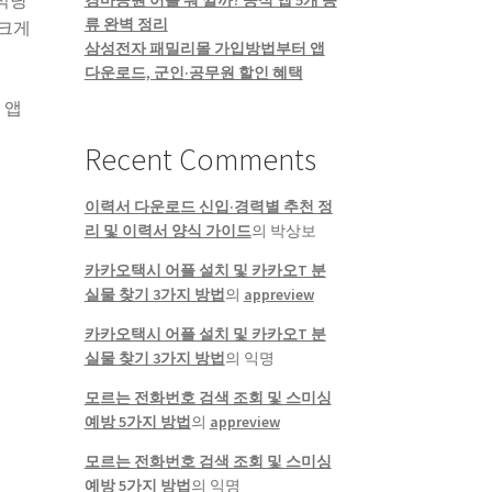
식당
경마공원 어플 뭐 깔까? 공식 앱 5개 종
류 완벽 정리
 크게
삼성전자 패밀리몰 가입방법부터 앱
다운로드, 군인·공무원 할인 혜택
 앱
Recent Comments
이력서 다운로드 신입·경력별 추천 정
리 및 이력서 양식 가이드
의
박상보
카카오택시 어플 설치 및 카카오T 분
실물 찾기 3가지 방법
의
appreview
카카오택시 어플 설치 및 카카오T 분
실물 찾기 3가지 방법
의
익명
모르는 전화번호 검색 조회 및 스미싱
예방 5가지 방법
의
appreview
모르는 전화번호 검색 조회 및 스미싱
예방 5가지 방법
의
익명