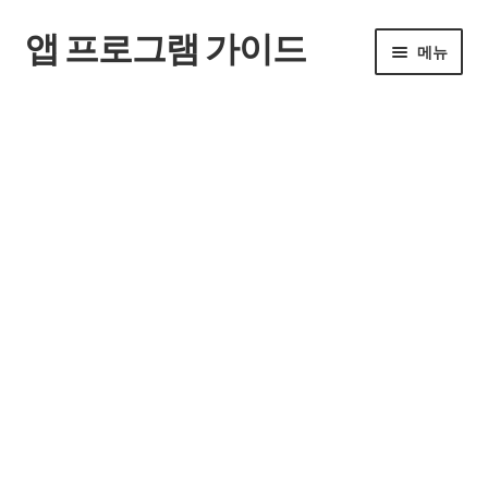
앱 프로그램 가이드
탐
컨
메뉴
색
텐
으
츠
홈
로
로
건
건
너
너
뛰
뛰
기
기