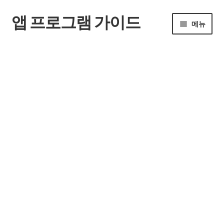
앱 프로그램 가이드
탐
컨
메뉴
색
텐
으
츠
홈
로
로
건
건
너
너
뛰
뛰
기
기