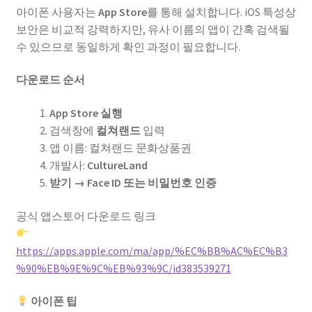
아이폰 사용자는
App Store
를 통해 설치합니다. iOS 특성상
보안은 비교적 강력하지만, 유사 이름의 앱이 간혹 검색될
수 있으므로 동일하게 확인 과정이 필요합니다.
다운로드 순서
App Store 실행
검색창에
컬쳐랜드
입력
앱 이름: 컬쳐랜드 문화상품권
개발사:
CultureLand
받기 → Face ID 또는 비밀번호 인증
공식 앱스토어 다운로드 링크
https://apps.apple.com/ma/app/%EC%BB%AC%EC%B3
%90%EB%9E%9C%EB%93%9C/id383539271
아이폰 팁