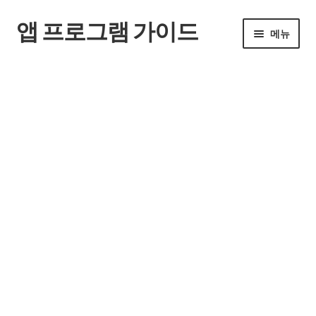
앱 프로그램 가이드
탐
컨
메뉴
색
텐
으
츠
홈
로
로
건
건
너
너
뛰
뛰
기
기