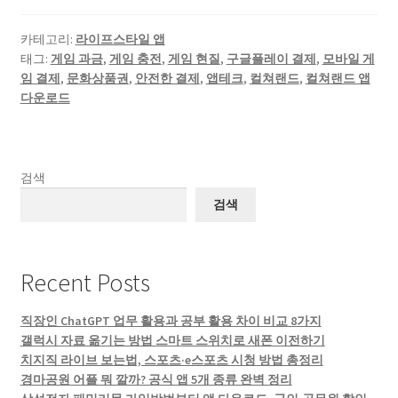
카테고리:
라이프스타일 앱
태그:
게임 과금
,
게임 충전
,
게임 현질
,
구글플레이 결제
,
모바일 게
임 결제
,
문화상품권
,
안전한 결제
,
앱테크
,
컬쳐랜드
,
컬쳐랜드 앱
다운로드
검색
검색
Recent Posts
직장인 ChatGPT 업무 활용과 공부 활용 차이 비교 8가지
갤럭시 자료 옮기는 방법 스마트 스위치로 새폰 이전하기
치지직 라이브 보는법, 스포츠·e스포츠 시청 방법 총정리
경마공원 어플 뭐 깔까? 공식 앱 5개 종류 완벽 정리