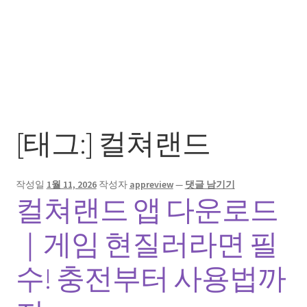
[태그:]
컬쳐랜드
작성일
1월 11, 2026
작성자
appreview
—
댓글 남기기
컬쳐랜드 앱 다운로드
｜게임 현질러라면 필
수! 충전부터 사용법까