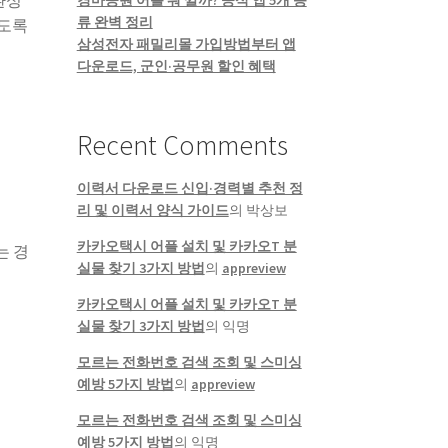
환성
경마공원 어플 뭐 깔까? 공식 앱 5개 종
류 완벽 정리
있도록
삼성전자 패밀리몰 가입방법부터 앱
다운로드, 군인·공무원 할인 혜택
Recent Comments
이력서 다운로드 신입·경력별 추천 정
리 및 이력서 양식 가이드
의
박상보
카카오택시 어플 설치 및 카카오T 분
는 경
실물 찾기 3가지 방법
의
appreview
카카오택시 어플 설치 및 카카오T 분
실물 찾기 3가지 방법
의
익명
모르는 전화번호 검색 조회 및 스미싱
예방 5가지 방법
의
appreview
모르는 전화번호 검색 조회 및 스미싱
예방 5가지 방법
의
익명