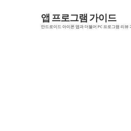
앱 프로그램 가이드
탐
컨
색
텐
안드로이드 아이폰 앱과 더불어 PC 프로그램 리뷰
으
츠
로
로
건
건
너
너
뛰
뛰
기
기