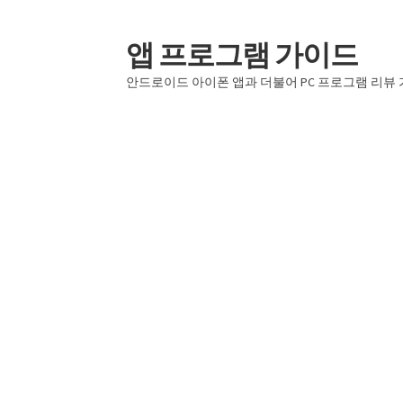
앱 프로그램 가이드
탐
컨
색
텐
안드로이드 아이폰 앱과 더불어 PC 프로그램 리뷰
으
츠
로
로
건
건
너
너
뛰
뛰
기
기