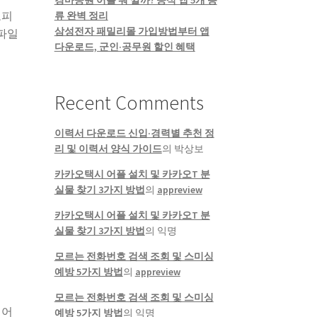
경마공원 어플 뭐 깔까? 공식 앱 5개 종
오피
류 완벽 정리
삼성전자 패밀리몰 가입방법부터 앱
 파일
다운로드, 군인·공무원 할인 혜택
Recent Comments
이력서 다운로드 신입·경력별 추천 정
리 및 이력서 양식 가이드
의
박상보
카카오택시 어플 설치 및 카카오T 분
실물 찾기 3가지 방법
의
appreview
카카오택시 어플 설치 및 카카오T 분
실물 찾기 3가지 방법
의
익명
모르는 전화번호 검색 조회 및 스미싱
예방 5가지 방법
의
appreview
모르는 전화번호 검색 조회 및 스미싱
넘어
예방 5가지 방법
의
익명