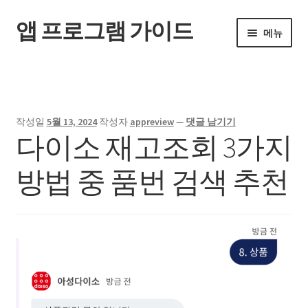
앱 프로그램 가이드
탐
컨
메뉴
색
텐
으
츠
홈
로
로
건
건
너
너
작성일
5월 13, 2024
작성자
appreview
—
댓글 남기기
뛰
뛰
다이소 재고조회 3가지
기
기
방법 중 품번 검색 추천