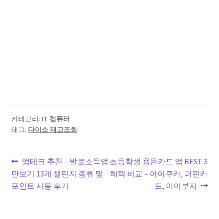
카테고리:
IT 컴퓨터
태그:
다이소 재고조회
글
이
다
앱테크 추천 – 발로소득앱
초등학생 용돈카드 앱 BEST 3
전
음
만보기 13개 챌린지 종류 및
혜택 비교 – 아이쿠카, 퍼핀카
탐
글:
글:
포인트 사용 후기
드, 아이부자
색