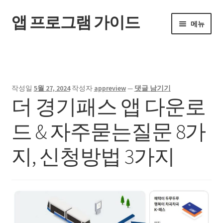
앱 프로그램 가이드
탐
컨
메뉴
색
텐
으
츠
홈
로
로
건
건
너
너
작성일
5월 27, 2024
작성자
appreview
—
댓글 남기기
뛰
뛰
더 경기패스 앱 다운로
기
기
드 & 자주묻는질문 8가
지, 신청방법 3가지