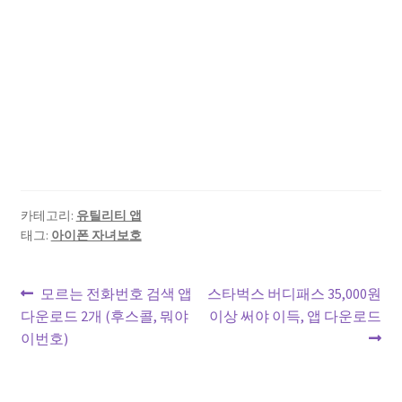
카테고리:
유틸리티 앱
태그:
아이폰 자녀보호
글
이
다
모르는 전화번호 검색 앱
스타벅스 버디패스 35,000원
전
음
다운로드 2개 (후스콜, 뭐야
이상 써야 이득, 앱 다운로드
탐
글:
글:
이번호)
색