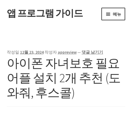
앱 프로그램 가이드
탐
컨
메뉴
색
텐
으
츠
홈
로
로
건
건
너
너
작성일
12월 23, 2024
작성자
appreview
—
댓글 남기기
뛰
뛰
아이폰 자녀보호 필요
기
기
어플 설치 2개 추천 (도
와줘, 후스콜)