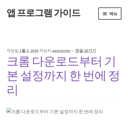
앱 프로그램 가이드
탐
컨
메뉴
색
텐
으
츠
홈
로
로
건
건
너
너
작성일
1월 9, 2026
작성자
appreview
—
댓글 남기기
뛰
뛰
크롬 다운로드부터 기
기
기
본 설정까지 한 번에 정
리